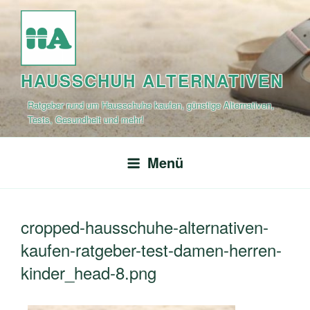
Zum
Inhalt
springen
HAUSSCHUH ALTERNATIVEN
Ratgeber rund um Hausschuhe kaufen, günstige Alternativen,
Tests, Gesundheit und mehr!
Menü
cropped-hausschuhe-alternativen-
kaufen-ratgeber-test-damen-herren-
kinder_head-8.png