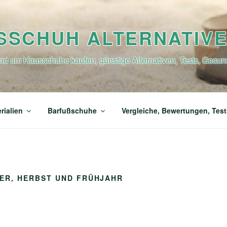
SSCHUH ALTERNATIV
nd um Hausschuhe kaufen, günstige Alternativen, Tests, Gesun
rialien
Barfußschuhe
Vergleiche, Bewertungen, Test
ER, HERBST UND FRÜHJAHR