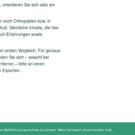
 orientieren Sie sich also am
er noch Orthopäden bzw. in
lt. Sämtliche Inhalte, die hier
huh-Erfahrungen sowie
en ersten Vergleich. Für genaue
nden Sie sich – sowohl bei
Herren – bitte an einen
 Experten.
re Bedürfnisse ausrichten zu können. Wenn Sie damit einverstanden sind,