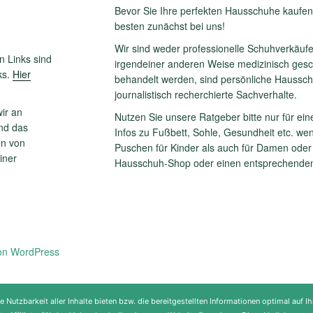
Bevor Sie Ihre perfekten Hausschuhe kaufen,
besten zunächst bei uns!
Wir sind weder professionelle Schuhverkäuf
n Links sind
irgendeiner anderen Weise medizinisch geschu
ks.
Hier
behandelt werden, sind persönliche Haussc
journalistisch recherchierte Sachverhalte.
ir an
Nutzen Sie unsere Ratgeber bitte nur für ein
und das
Infos zu Fußbett, Sohle, Gesundheit etc. we
n von
Puschen für Kinder als auch für Damen oder 
iner
Hausschuh-Shop oder einen entsprechenden
von WordPress
utzbarkeit aller Inhalte bieten bzw. die bereitgestellten Informationen optimal auf Ih