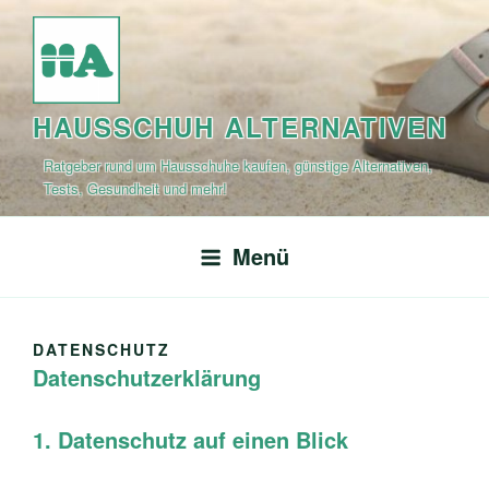
Zum
Inhalt
springen
HAUSSCHUH ALTERNATIVEN
Ratgeber rund um Hausschuhe kaufen, günstige Alternativen,
Tests, Gesundheit und mehr!
Menü
DATENSCHUTZ
Datenschutzerklärung
1. Datenschutz auf einen Blick