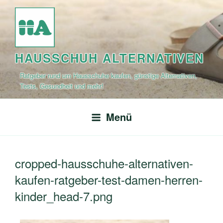
Zum
Inhalt
springen
HAUSSCHUH ALTERNATIVEN
Ratgeber rund um Hausschuhe kaufen, günstige Alternativen,
Tests, Gesundheit und mehr!
Menü
cropped-hausschuhe-alternativen-
kaufen-ratgeber-test-damen-herren-
kinder_head-7.png