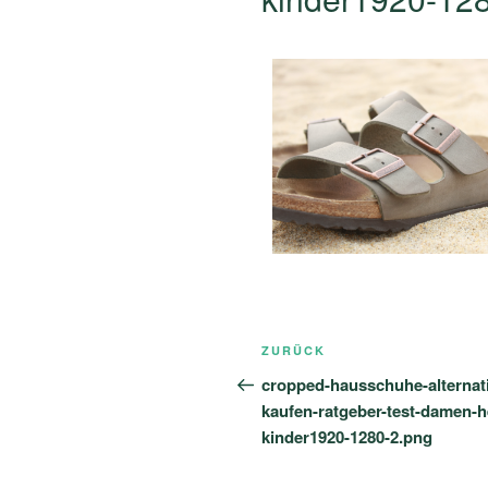
Beitragsnavigati
Vorheriger
ZURÜCK
Beitrag
cropped-hausschuhe-alternat
kaufen-ratgeber-test-damen-h
kinder1920-1280-2.png