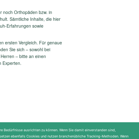
er noch Orthopäden bzw. in
lt. Sämtliche Inhalte, die hier
huh-Erfahrungen sowie
en ersten Vergleich. Für genaue
nden Sie sich – sowohl bei
Herren – bitte an einen
 Experten.
re Bedürfnisse ausrichten zu können. Wenn Sie damit einverstanden sind,
gen setzen ebenfalls Cookies und nutzen branchenübliche Tracking-Methoden. Wenn