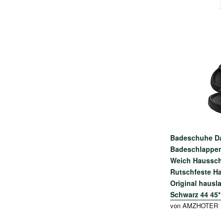
Badeschuhe Da
Badeschlappen
Weich Haussc
Rutschfeste H
Original hausl
Schwarz 44 45*
von AMZHOTER