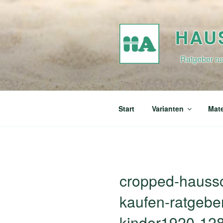
Zum
Inhalt
springen
HAU
Ratgeber ru
Start
Varianten
Mate
cropped-haussc
kaufen-ratgebe
kinder1920-12