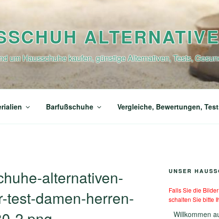
SSCHUH ALTERNATIV
nd um Hausschuhe kaufen, günstige Alternativen, Tests, Gesun
rialien
Barfußschuhe
Vergleiche, Bewertungen, Test
huhe-alternativen-
UNSER HAUSS
Falls Sie die Bild
r-test-damen-herren-
schalten Sie bitte 
80-2.png
Willkommen a