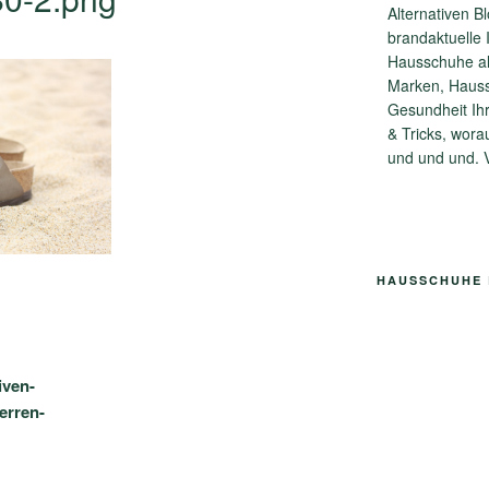
Alternativen Bl
brandaktuelle
Hausschuhe all
Marken, Hauss
Gesundheit Ihr
& Tricks, worau
und und und. 
HAUSSCHUHE 
on
iven-
erren-