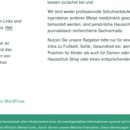
besten zunächst bei uns!
Wir sind weder professionelle Schuhverkäuf
irgendeiner anderen Weise medizinisch geschu
n Links sind
behandelt werden, sind persönliche Haussc
ks.
Hier
journalistisch recherchierte Sachverhalte.
Nutzen Sie unsere Ratgeber bitte nur für ein
ir an
Infos zu Fußbett, Sohle, Gesundheit etc. we
und das
Puschen für Kinder als auch für Damen oder 
n von
Hausschuh-Shop oder einen entsprechenden
iner
von WordPress
utzbarkeit aller Inhalte bieten bzw. die bereitgestellten Informationen optimal auf Ih
nete Affiliate-/Werbe-Links, durch die wir unsere Website finanzieren. Diese Verlinkun