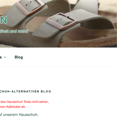
EN
dheit und mehr!
s
Blog
CHUH-ALTERNATIVEN BLOG
er des Hausschuh Tests nicht sehen,
Ihren Adblocker ab.
uf unserem Hausschuh-