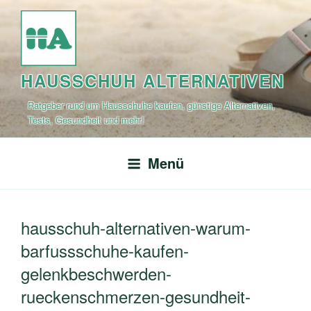
Zum
Inhalt
springen
HAUSSCHUH ALTERNATIVEN
Ratgeber rund um Hausschuhe kaufen, günstige Alternativen,
Tests, Gesundheit und mehr!
Menü
hausschuh-alternativen-warum-
barfussschuhe-kaufen-
gelenkbeschwerden-
rueckenschmerzen-gesundheit-